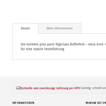
Zum
Anfang
Details
Mehr Informationen
der
Bildergalerie
springen
Die beliebte pina parie Highclass Bufferfeile – extra brei
für eine stabile Feilenführung.
Schnelle und zuverlässige Lieferung per UPS!
Günstig, schnell un
INFORMATIONEN
WARUM BEI U