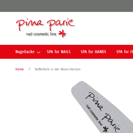
Direkt
zum
Inhalt
Nagellacke
SPA for NAILS
SPA for HANDS
SPA for F
Home
Bufferfeile in der Moon-Version
Zum
Ende
der
Bildergalerie
springen