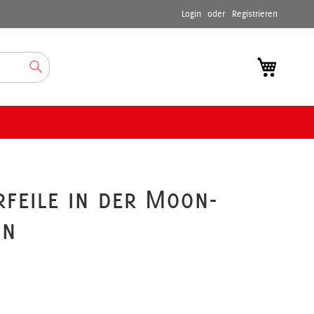
Login
Registrieren
Mein Wa
Suche
rfeile in der Moon-
on